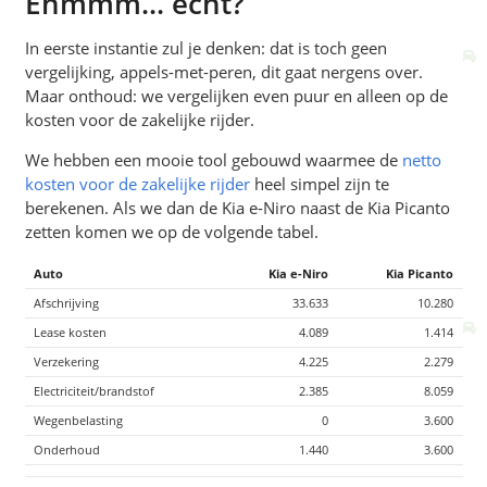
Ehmmm... echt?
In eerste instantie zul je denken: dat is toch geen
vergelijking, appels-met-peren, dit gaat nergens over.
Maar onthoud: we vergelijken even puur en alleen op de
kosten voor de zakelijke rijder.
We hebben een mooie tool gebouwd waarmee de
netto
kosten voor de zakelijke rijder
heel simpel zijn te
berekenen. Als we dan de Kia e-Niro naast de Kia Picanto
zetten komen we op de volgende tabel.
Auto
Kia e-Niro
Kia Picanto
Afschrijving
33.633
10.280
Lease kosten
4.089
1.414
Verzekering
4.225
2.279
Electriciteit/brandstof
2.385
8.059
Wegenbelasting
0
3.600
Onderhoud
1.440
3.600