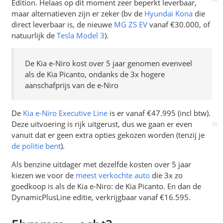
Edition. Helaas op dit moment zeer beperkt leverbaar,
maar alternatieven zijn er zeker (bv de
Hyundai Kona
die
direct leverbaar is, de nieuwe
MG ZS EV
vanaf €30.000, of
natuurlijk de
Tesla Model 3
).
De Kia e-Niro kost over 5 jaar genomen evenveel
als de Kia Picanto, ondanks de 3x hogere
aanschafprijs van de e-Niro
De
Kia e-Niro Executive Line
is er vanaf €47.995 (incl btw).
Deze uitvoering is rijk uitgerust, dus we gaan er even
vanuit dat er geen extra opties gekozen worden (tenzij je
de politie bent
).
Als benzine uitdager met dezelfde kosten over 5 jaar
kiezen we voor de
meest verkochte auto
die 3x zo
goedkoop is als de Kia e-Niro: de Kia Picanto. En dan de
DynamicPlusLine editie, verkrijgbaar vanaf €16.595.