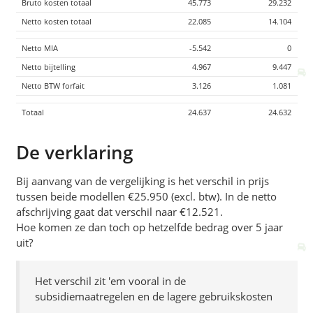
Bruto kosten totaal
45.773
29.232
Netto kosten totaal
22.085
14.104
Netto MIA
-5.542
0
Netto bijtelling
4.967
9.447
Netto BTW forfait
3.126
1.081
Totaal
24.637
24.632
De verklaring
Bij aanvang van de vergelijking is het verschil in prijs
tussen beide modellen €25.950 (excl. btw). In de netto
afschrijving gaat dat verschil naar €12.521.
Hoe komen ze dan toch op hetzelfde bedrag over 5 jaar
uit?
Het verschil zit 'em vooral in de
subsidiemaatregelen en de lagere gebruikskosten