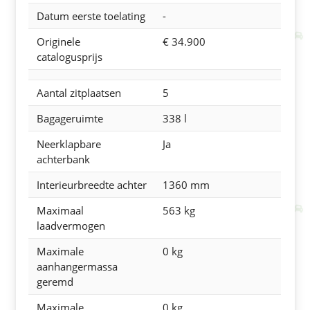
Datum eerste toelating
-
Originele
€
34.900
catalogusprijs
Aantal zitplaatsen
5
Bagageruimte
338
l
Neerklapbare
Ja
achterbank
Interieurbreedte achter
1360 mm
Maximaal
563 kg
laadvermogen
Maximale
0 kg
aanhangermassa
geremd
Maximale
0 kg