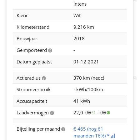
Intens
Kleur
Wit
Kilometerstand
9.216
km
Bouwjaar
2018
Geïmporteerd
-

Datum geplaatst
01-12-2021
Actieradius
370 km (nedc)

Stroomverbruik
-
kWh/100km
Accucapaciteit
41 kWh
Laadvermogen
22,0
kW
⚇
-
kW
⚉

Bijtelling per maand
€
465
(nog
61

maanden
16
%)
*
