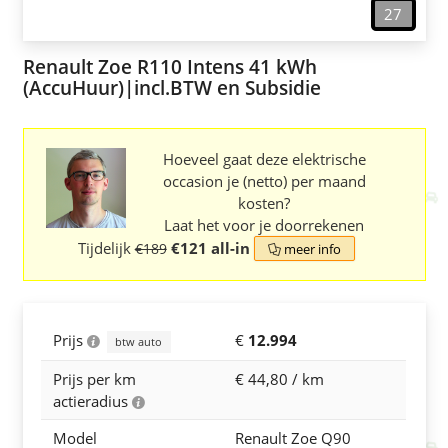
27
Renault Zoe R110 Intens 41 kWh
(AccuHuur)|incl.BTW en Subsidie
Hoeveel gaat deze elektrische
occasion je (netto) per maand
kosten?
Laat het voor je doorrekenen
Tijdelijk
€121 all-in
€189
meer info

Prijs
€
12.994
btw auto

Prijs per km
€
44,80
/ km
actieradius

Model
Renault Zoe Q90